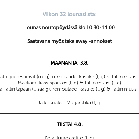
Viikon 32 lounaslista:
Lounas noutopöydässä klo 10.30-14.00
Saatavana myös take away -annokset
MAANANTAI 3.8.
atti-juurespihvit (m, g), remoulade-kastike (l, g) & Tallin muusi (
Makkara-kasvispaistos (l, g) & Tallin muusi (l, g)
a Tallin tapaan (l, saa g), remoulade-kastike (l, g) & Tallin muusi (
Jälkiruoaksi: Marjarahka (l, g)
TIISTAI 4.8.
Feta-juureskeitto (l, g)