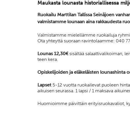
Maukasta lounasta historiallisessa mil
Ruokailu Marttilan Tallissa Seinäjoen vanha
valmistamme lounaan aina rakkaudesta ruoka
Valmistamme mielellämme ruokailuja ryhmille
Ota yhteyttä suoraan ravintolaamme: 040 7
Lounas 12,30€
sisältää salaattivalikoiman, l
teen kera.
Opiskelijoiden ja eläkeläisten lounashinta o
Lapset
5-12 vuotta ruokailevat puoleen hint
aikuisen seurassa. 1 lapsi / 1 maksava aikuine
Huomioimme päivittäin erityisruokavaliot, ky