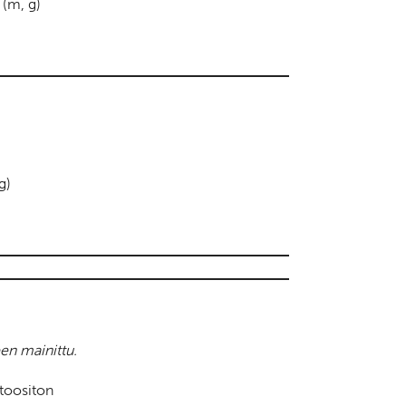
 (m, g)
g)
en mainittu.
toositon