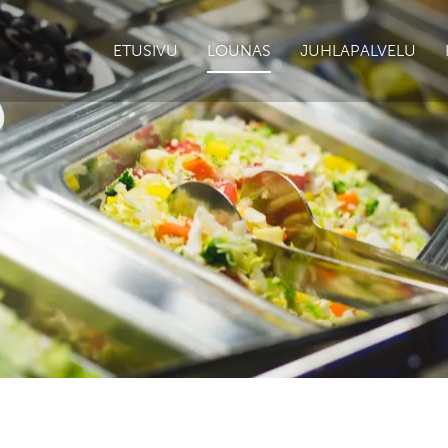
ETUSIVU
LOUNAS
JUHLAPALVELU
alli