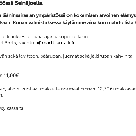
jöössä Seinäjoella.
n lääninsairaalan ympäristössä on kokemisen arvoinen elämys.
an. Ruoan valmistuksessa käytämme aina kun mahdollista koti
 tilauksesta lounasajan ulkopuolellakin.
74 8545,
ravintola@marttilantalli.fi
eivän sekä levitteen, pääruoan, juomat sekä jälkiruoan kahvin tai
n 11,00€.
aan, alle 5-vuotiaat maksutta normaalihinnan (12,30€) maksava
n.
sy kassalta!