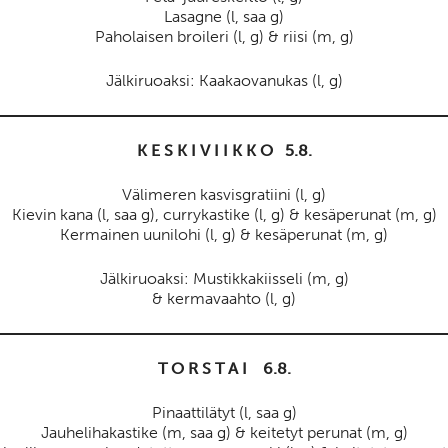
Lasagne (l, saa g)
Paholaisen broileri (l, g) & riisi (m, g)
Jälkiruoaksi: Kaakaovanukas (l, g)
K E S K I V I I K K O 5.8.
Välimeren kasvisgratiini (l, g)
Kievin kana (l, saa g), currykastike (l, g) & kesäperunat (m, g)
Kermainen uunilohi (l, g) & kesäperunat (m, g)
Jälkiruoaksi: Mustikkakiisseli (m, g)
& kermavaahto (l, g)
T O R S T A I 6.8.
Pinaattilätyt (l, saa g)
Jauhelihakastike (m, saa g) & keitetyt perunat (m, g)