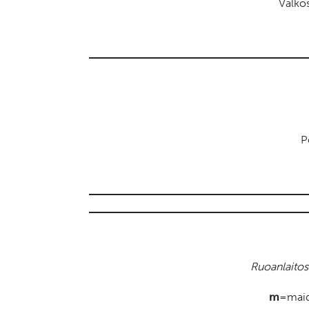
Valkos
P
Ruoanlaitos
m
=mai