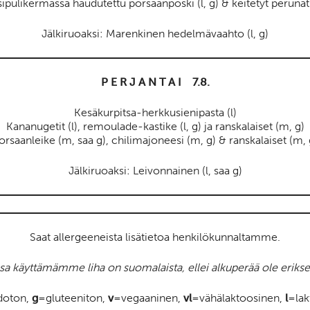
ipulikermassa haudutettu porsaanposki (l, g) & keitetyt perunat
Jälkiruoaksi: Marenkinen hedelmävaahto (l, g)
P E R J A N T A I 7.8.
Kesäkurpitsa-herkkusienipasta (l)
Kananugetit (l), remoulade-kastike (l, g) ja ranskalaiset (m, g)
orsaanleike (m, saa g), chilimajoneesi (m, g) & ranskalaiset (m, 
Jälkiruoaksi: Leivonnainen (l, saa g)
Saat allergeeneista lisätietoa henkilökunnaltamme.
sa käyttämämme liha on suomalaista, ellei alkuperää ole erikse
doton,
g
=gluteeniton,
v
=vegaaninen,
vl
=vähälaktoosinen,
l
=lak